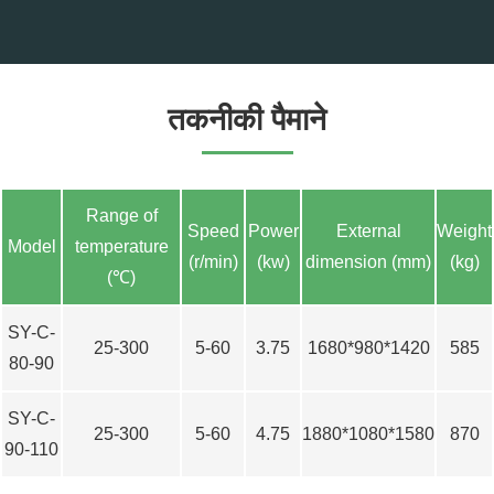
तकनीकी पैमाने
Range of
Speed
Power
External
Weight
Model
temperature
(r/min)
(kw)
dimension (mm)
(kg)
(℃)
SY-C-
25-300
5-60
3.75
1680*980*1420
585
80-90
SY-C-
25-300
5-60
4.75
1880*1080*1580
870
90-110