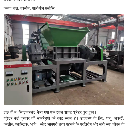
कच्चा माल: कालीन, पॉलीथीन फ़्लोरिंग
हाल ही में, स्विट्जरलैंड भेजा गया एक डबल-शाफ्ट श्रेडर पूरा हुआ।
श्रेडर कई प्रकार की सामग्रियों को काट सकते हैं। उदाहरण के लिए, धातु, लकड़ी,
कालीन, प्लास्टिक, आदि। ब्लेड सामग्री उच्च पहनने के प्रतिरोध और लंबी सेवा जीवन के