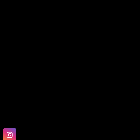
यदि आप उपकरण की अधिक जानकारी और प्
से जल्द जवाब देंगे!
Third Ring Road,High-tech
hou City,Henan Province
वीडियो
हमारे बारे मे जाने