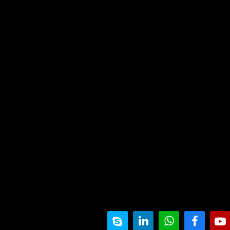
हमसे संपर्क करें
फ़ोन:
+86 15205182238
ईमेल:
sales@recyclesorigin.com
पता:
18th Floor,Building 12,No.279,West 
Industrial Development Zone,Zhengz
त्वरित नेविगेशन
हमारे उत्पादन
समाचार
उत्पादन की बिक्री के कुछ उदाहरण
हमसे संपर्क करे