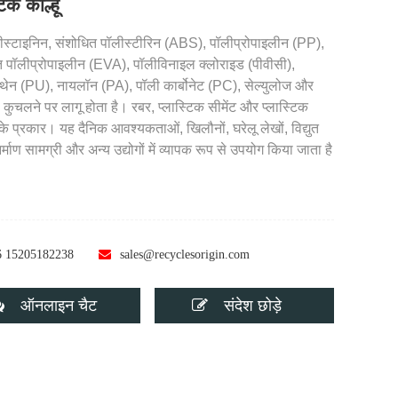
टिक कोल्हू
ीस्टाइनिन, संशोधित पॉलीस्टीरिन (ABS), पॉलीप्रोपाइलीन (PP),
त पॉलीप्रोपाइलीन (EVA), पॉलीविनाइल क्लोराइड (पीवीसी),
ेथेन (PU), नायलॉन (PA), पॉली कार्बोनेट (PC), सेल्युलोज और
कुचलने पर लागू होता है। रबर, प्लास्टिक सीमेंट और प्लास्टिक
ं के प्रकार। यह दैनिक आवश्यकताओं, खिलौनों, घरेलू लेखों, विद्युत
िर्माण सामग्री और अन्य उद्योगों में व्यापक रूप से उपयोग किया जाता है
6 15205182238
sales@recyclesorigin.com
ऑनलाइन चैट
संदेश छोड़े