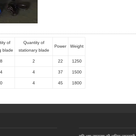
ity of
Quantity of
Power
Weight
g blade
stationary blade
8
2
22
1250
4
4
37
1500
0
4
45
1800