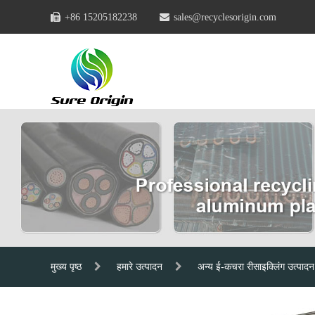
+86 15205182238
sales@recyclesorigin.com
मुख्य पृष्ठ
हमारे उत्पादन
अन्य ई-कचरा रीसाइक्लिंग उत्पाद