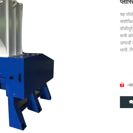
प्लास्
यह पॉल
संशोधि
पॉलीयुर
सभी को 
उत्पादो
भागों, न
+8