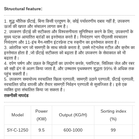
Structural feature:
1. शुद्ध भौतिक छँटाई, बिना किसी प्रदूषण के, कोई पर्यावरणीय दबाव नहीं है; उपकरण
ऊर्जा की खपत और संचालन लागत कम है।
2. उपकरण छँटाई की सटीकता और विश्वसनीयता सुनिश्चित करने के लिए, उपकरणों के
मुख्य घटक आयातित ब्रांडों का इस्तेमाल करते है। नियंत्रण भाग पीएलसी स्वचालन
नियंत्रण और 11-इंच मैन-मशीन इंटरफ़ेस टच स्क्रीन का इस्तेमाल करता है।
3. आंतरिक भाग जो सामग्री के साथ संपर्क करता है, उसमे स्टेनलेस स्टील और क्रोम का
इस्तेमाल होता है ,जो छँटाई सटीकता को बढ़ाता है और उपकरण के सेवाकाल को भी
बढाता है।
4. दर्पण घर्षण और उछल के सिद्धांतों का उपयोग करके, प्लास्टिक, सिलिका जेल और रबर
को सही ढंग से अलग किया जाता है, और उच्चतम पृथक्करण शुद्धता 99% से अधिक तक
पहुंच सकती है।
5. उपकरण समायोज्य स्वचालित खिला प्रणाली, सामग्री उठाने प्रणाली, छँटाई प्रणाली,
स्वचालित फ़ीड वापसी और तैयार सामग्री निर्वहन प्रणाली से सुसज्जित है। इसे एक
व्यक्ति द्वारा संचालित किया जा सकता है।
तकनीकी मापदंड
Power
Sorting index
Model
Output (KG/H)
(KW)
(%)
SY-C-1250
9.5
600-1000
99