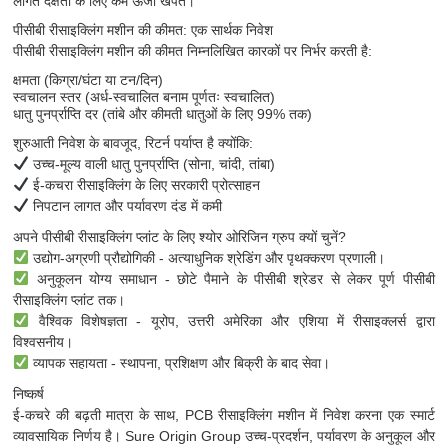
लागत दक्षता के लिए कम ऊर्जा खपत।
पीसीबी रीसाइक्लिंग मशीन की कीमत: एक सार्थक निवेश
पीसीबी रीसाइक्लिंग मशीन की कीमत निम्नलिखित कारकों पर निर्भर करती है:
क्षमता (किग्रा/घंटा या टन/दिन)
स्वचालन स्तर (अर्ध-स्वचालित बनाम पूर्णतः स्वचालित)
धातु पुनर्प्राप्ति दर (तांबे और कीमती धातुओं के लिए 99% तक)
शुरुआती निवेश के बावजूद, रिटर्न पर्याप्त है क्योंकि:
उच्च-मूल्य वाली धातु पुनर्प्राप्ति (सोना, चांदी, तांबा)
ई-कचरा रीसाइक्लिंग के लिए सरकारी प्रोत्साहन
निपटान लागत और पर्यावरण दंड में कमी
अपने पीसीबी रीसाइक्लिंग प्लांट के लिए श्योर ओरिजिन ग्रुप क्यों चुनें?
उद्योग-अग्रणी प्रौद्योगिकी - अत्याधुनिक श्रेडिंग और पृथक्करण प्रणाली।
अनुकूलन योग्य समाधान - छोटे पैमाने के पीसीबी श्रेडर से लेकर पूर्ण पीसीबी
रीसाइक्लिंग प्लांट तक।
वैश्विक विशेषज्ञता - यूरोप, उत्तरी अमेरिका और एशिया में रीसाइक्लर्स द्वारा
विश्वसनीय।
व्यापक सहायता - स्थापना, प्रशिक्षण और बिक्री के बाद सेवा।
निष्कर्ष
ई-कचरे की बढ़ती मात्रा के साथ, PCB रीसाइक्लिंग मशीन में निवेश करना एक स्मार्ट
व्यावसायिक निर्णय है। Sure Origin Group उच्च-प्रदर्शन, पर्यावरण के अनुकूल और