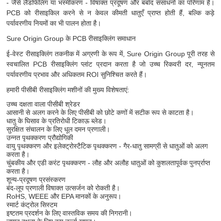
- जैसे लैंडफिलिंग या भस्मीकरण - विषाक्त प्रदूषण और बर्बाद संसाधनों का परिणाम हैं।
PCB को रीसाइकिल करने से न केवल कीमती धातुएँ प्राप्त होती हैं, बल्कि कड़े
पर्यावरणीय नियमों का भी पालन होता है।
Sure Origin Group के PCB रीसाइक्लिंग समाधान
ई-वेस्ट रीसाइक्लिंग तकनीक में अग्रणी के रूप में, Sure Origin Group पूरी तरह से
स्वचालित PCB रीसाइक्लिंग प्लांट प्रदान करता है जो उच्च रिकवरी दर, न्यूनतम
पर्यावरणीय प्रभाव और अधिकतम ROI सुनिश्चित करते हैं।
हमारी पीसीबी रीसाइक्लिंग मशीनों की मुख्य विशेषताएं:
उच्च दक्षता वाला पीसीबी श्रेडर
आसानी से अलग करने के लिए पीसीबी को छोटे कणों में सटीक रूप से काटता है।
धातु के घिसाव के प्रतिरोधी टिकाऊ ब्लेड।
सुरक्षित संचालन के लिए धूल दमन प्रणाली।
उन्नत पृथक्करण प्रौद्योगिकी
वायु पृथक्करण और इलेक्ट्रोस्टैटिक पृथक्करण - गैर-धातु सामग्री से धातुओं को अलग
करता है।
चुंबकीय और एडी करंट पृथक्करण - लौह और अलौह धातुओं को कुशलतापूर्वक पुनर्प्राप्त
करता है।
शून्य-प्रदूषण प्रसंस्करण
बंद-लूप प्रणाली विषाक्त उत्सर्जन को रोकती है।
RoHS, WEEE और EPA मानकों के अनुरूप।
स्मार्ट कंट्रोल सिस्टम
इष्टतम प्रदर्शन के लिए वास्तविक समय की निगरानी।