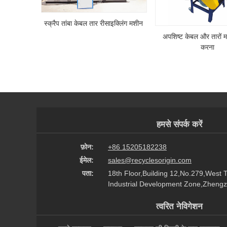
स्क्रैप तांबा केबल तार रीसाइक्लिंग मशीन
अपशिष्ट केबल और तारों
करना
हमसे संपर्क करें
फ़ोन:
+86 15205182238
ईमेल:
sales@recyclesorigin.com
पता:
18th Floor,Building 12,No.279,West 
Industrial Development Zone,Zhengz
त्वरित नेविगेशन